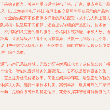
对于采购者而言，关注的重点通常包括
价格、厂家、供应商及产
实况
。以“上海秦青电子科技”在阿土伯交易网等平台展示的产品为
例，专业的供应商不仅提供多样化的系统配置（从十几人到上百
团队规模）以适应不同预算，还会提供详细的产品图片、技术参
数、应用案例及完善的售后服务。价格因系统功能、承载人数、
讯距离、音质等级及品牌不同而有差异，从数千元到数万元不等
建议用户根据实际场地面积、分区数量、同时讲解团队数及音质
求进行综合选型。
在通讯与声讯系统领域，无线分区讲解系统代表了从传统公共广
到个性化、智能化音频服务的重要演进。它不仅是硬件设备的集
合，更是提升信息传递效率、优化空间声学环境、增强互动体验
整体解决方案。选择一家技术扎实、案例丰富、服务可靠的厂家
供应商，是确保系统长期稳定运行、充分发挥其智慧讲解价值的
键。